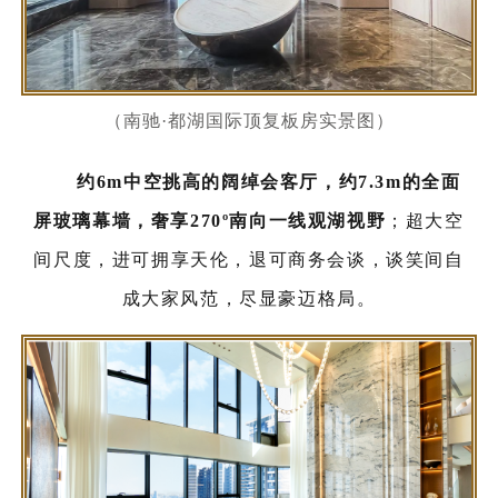
（南驰·都湖国际顶复板房实景图）
约6m中空挑高的阔绰会客厅，约7.3m的全面
屏玻璃幕墙，奢享270º南向一线观湖视野
；超大空
间尺度，进可拥享天伦，退可商务会谈，谈笑间自
成大家风范，尽显豪迈格局。