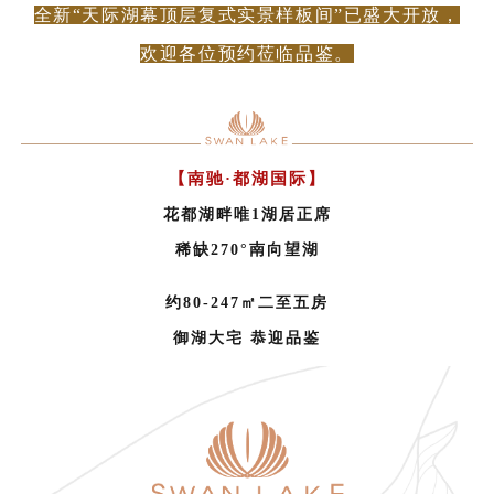
全新“天际湖幕顶层复式实景样板间”已盛大开放，
欢迎各位预约莅临品鉴。
【南驰·都湖国际】
花都湖畔唯1湖居正席
稀缺270°南向望湖
约80-247㎡二至五房
御湖大宅 恭迎品鉴