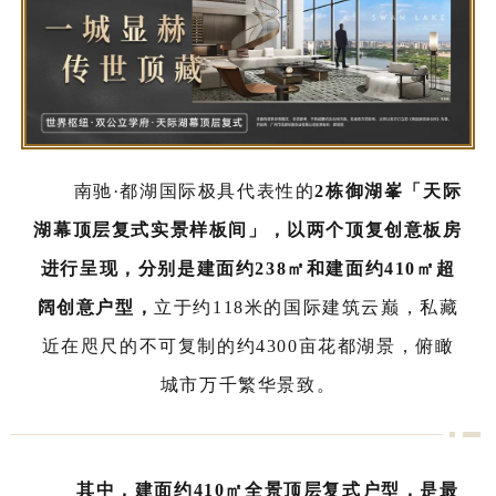
南驰·都湖国际极具代表性的
2栋御湖峯「天际
湖幕顶层复式实景样板间」
，以两个顶复创意板房
进行呈现，
分别是建面约238㎡和建面约410㎡超
阔创意户型，
立于约118米的国际建筑云巅，私藏
近在咫尺的不可复制的约4300亩花都湖景，俯瞰
城市万千繁华景致。
其中，
建面约410㎡全景顶层复式户型，是最