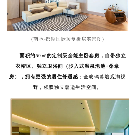
（南驰·都湖国际顶复板房实景图）
面积约50㎡的定制级全能主卧套房，自带独立
衣帽区、独立卫浴间（步入式温泉泡池+桑拿
房），拥有更强的居住舒适感
；全玻璃幕墙观湖视
野，领驭独立奢适生活空间。