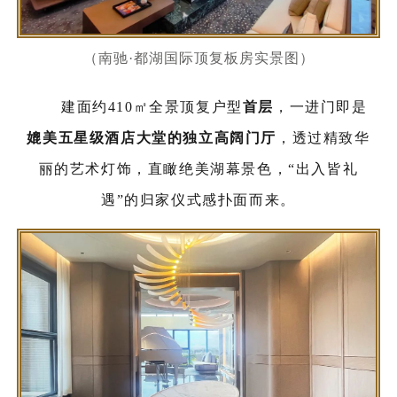
（南驰·都湖国际顶复板房实景图）
建面约410㎡全景顶复户型
首层
，一进门即是
媲美五星级酒店大堂的独立高阔门厅
，透过精致华
丽的艺术灯饰，直瞰绝美湖幕景色，“出入皆礼
遇”的归家仪式感扑面而来。