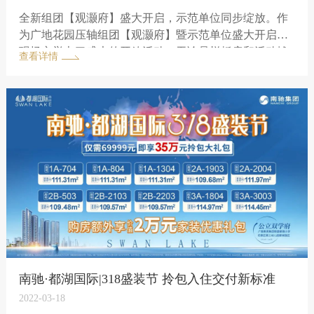
全新组团【观灏府】盛大开启，示范单位同步绽放。作
为广地花园压轴组团【观灏府】暨示范单位盛大开启，
现场亦举办了盛大的开放活动。无论是样板房和活动摊
查看详情
位均人气爆满。现场分别开放了建面约96㎡三房和107㎡
四房的示范单位，经小编现场观察和了解，看房的人群
对两个户型的评价都非常高。
南驰·都湖国际|318盛装节 拎包入住交付新标准
2022-03-18